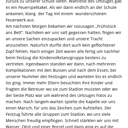
zurück zu unserer Schule liefen. Während des Umzuges gab
es ein Feuerspektakel. Als wir dann endlich an der Schule
ankamen, klang der Tag mit einem wunderschönen
Feuerwerk aus.
Am nächsten Morgen bekamen wir sozusagen „Frühstück
ans Bett“. Nachdem wir uns satt gegessen hatten, fingen wir
an unsere Sachen einzupacken und unsere Tracht
anzuziehen. Natürlich durfte dort auch kein geflochtener
Zopf fehlen. Nach einiger Zeit waren alle fertig um nachher
beim Festzug die Kindervolkstanzgruppe bestens zu
vertreten. Irgendwann standen wir dann, nach mehreren
Komplikationen mit den Bussen und nach dem Essen, bei
unserer Nummer des Festzuges und warteten bis es endlich
los ging. Immer mehr Eltern besuchten ihre Kinder und
fragten die Betreuer wo sie zum Stadion mussten oder wo
der beste Platz war um während des Umzuges Fotos zu
machen. Nach langem warten spielte die Kapelle vor uns
einen Marsch, für uns das Zeichen zum Aufstellen. Der
Festzug führte alle Gruppen zum Stadion, wo uns viele
Menschen freudig empfingen. Schnell stärkten wir uns mit
Wasser, Obst und einer Brezel und dann ging es auf die