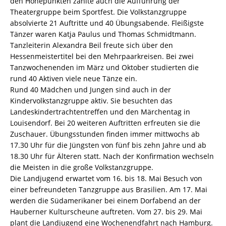
den Höhepunkten zählte auch die Aufführung der
Theatergruppe beim Sportfest. Die Volkstanzgruppe
absolvierte 21 Auftritte und 40 Übungsabende. Fleißigste
Tänzer waren Katja Paulus und Thomas Schmidtmann.
Tanzleiterin Alexandra Beil freute sich über den
Hessenmeistertitel bei den Mehrpaarkreisen. Bei zwei
Tanzwochenenden im März und Oktober studierten die
rund 40 Aktiven viele neue Tänze ein.
Rund 40 Mädchen und Jungen sind auch in der
Kindervolkstanzgruppe aktiv. Sie besuchten das
Landeskindertrachtentreffen und den Märchentag in
Louisendorf. Bei 20 weiteren Auftritten erfreuten sie die
Zuschauer. Übungsstunden finden immer mittwochs ab
17.30 Uhr für die Jüngsten von fünf bis zehn Jahre und ab
18.30 Uhr für Älteren statt. Nach der Konfirmation wechseln
die Meisten in die große Volkstanzgruppe.
Die Landjugend erwartet vom 16. bis 18. Mai Besuch von
einer befreundeten Tanzgruppe aus Brasilien. Am 17. Mai
werden die Südamerikaner bei einem Dorfabend an der
Hauberner Kulturscheune auftreten. Vom 27. bis 29. Mai
plant die Landjugend eine Wochenendfahrt nach Hamburg.