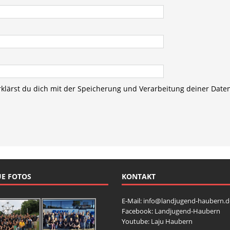
rklärst du dich mit der Speicherung und Verarbeitung deiner Date
E FOTOS
KONTAKT
E-Mail:
info@landjugend-haubern.d
Facebook:
Landjugend-Haubern
Youtube:
Laju Haubern