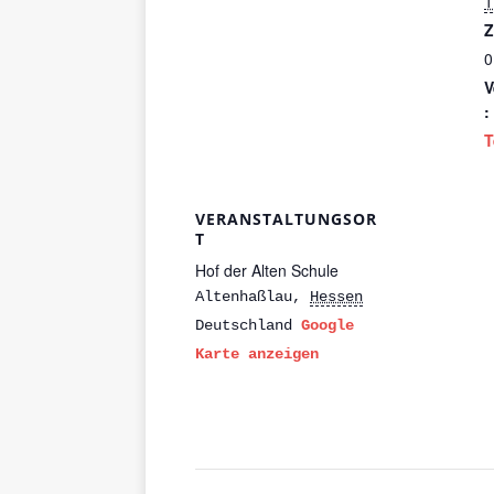
1
Z
0
V
:
T
VERANSTALTUNGSOR
T
Hof der Alten Schule
Altenhaßlau
,
Hessen
Deutschland
Google
Karte anzeigen