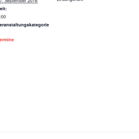
7. September 2016
eit:
:00
eranstaltungskategorie
ermine