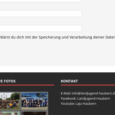
rklärst du dich mit der Speicherung und Verarbeitung deiner Date
E FOTOS
KONTAKT
E-Mail:
info@landjugend-haubern.d
Facebook:
Landjugend-Haubern
Youtube:
Laju Haubern