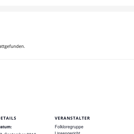
tattgefunden.
DETAILS
VERANSTALTER
atum:
Folkloregruppe
Linsengericht