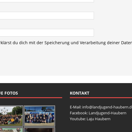
rklärst du dich mit der Speicherung und Verarbeitung deiner Date
E FOTOS
KONTAKT
E-Mail:
info@landjugend-haubern.d
Facebook:
Landjugend-Haubern
Youtube:
Laju Haubern