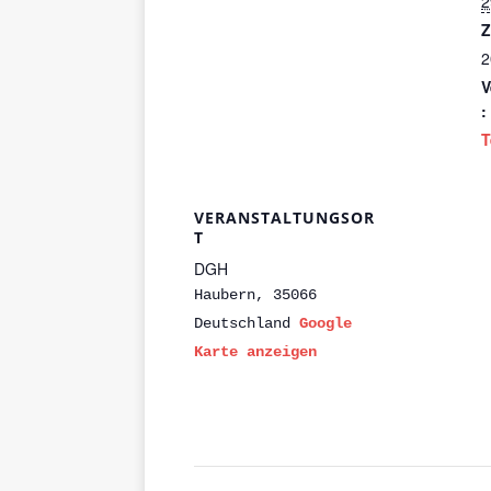
2
Z
2
V
:
T
VERANSTALTUNGSOR
T
DGH
Haubern
,
35066
Deutschland
Google
Karte anzeigen