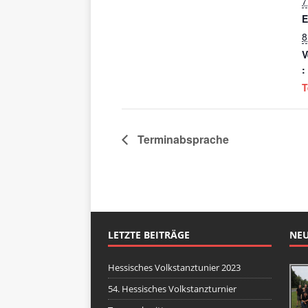
7
E
8
V
:
T
Terminabsprache
LETZTE BEITRÄGE
NEU
Hessisches Volkstanztunier 2023
54. Hessisches Volkstanzturnier