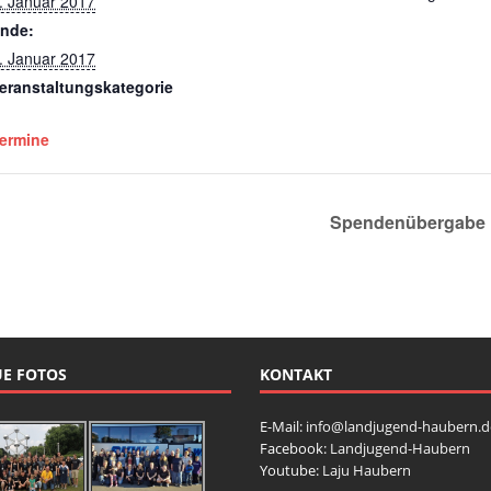
. Januar 2017
nde:
. Januar 2017
eranstaltungskategorie
ermine
Spendenübergabe 
E FOTOS
KONTAKT
E-Mail:
info@landjugend-haubern.d
Facebook:
Landjugend-Haubern
Youtube:
Laju Haubern