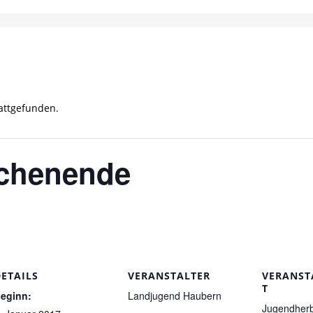
tattgefunden.
chenende
DETAILS
VERANSTALTER
VERANST
T
eginn:
Landjugend Haubern
Jugendher